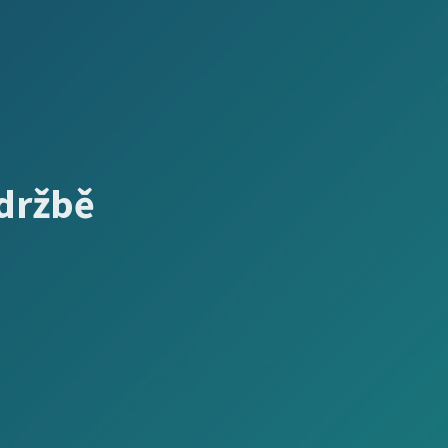
údržbě